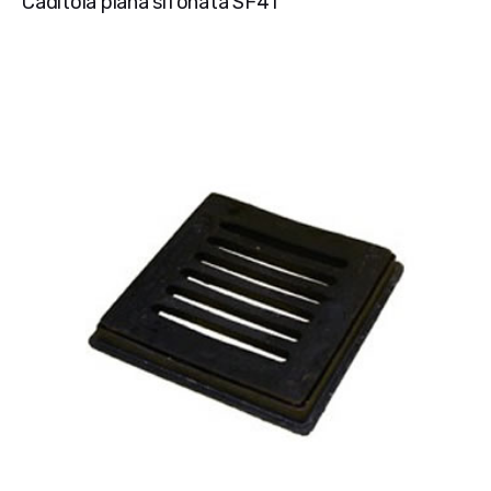
Caditoia piana sifonata SF41