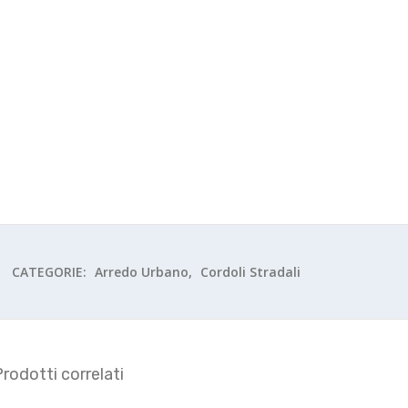
CATEGORIE:
Arredo Urbano
,
Cordoli Stradali
rodotti correlati