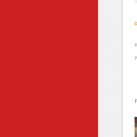
I
P
P