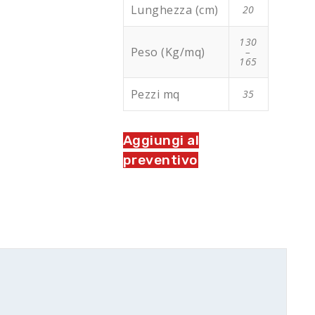
Lunghezza (cm)
20
130
Peso (Kg/mq)
–
165
Pezzi mq
35
Aggiungi al
preventivo