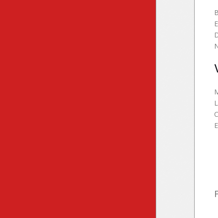
B
E
D
N
M
L
C
E
P