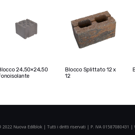
Blocco 24,50×24,50
Blocco Splittato 12 x
Fonoisolante
12
 2022 Nuova Edilblok | Tutti i diritti riservati | P. IVA 01587080431 |