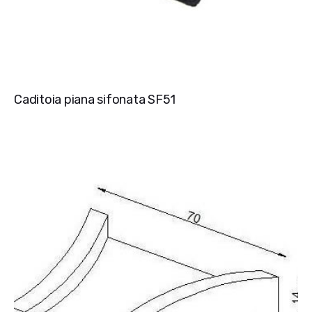
Caditoia piana sifonata SF51