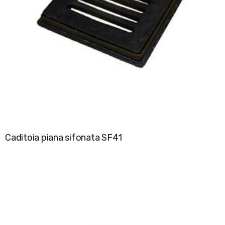
Caditoia piana sifonata SF41