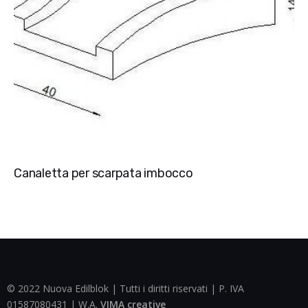
Canaletta per scarpata imbocco
© 2022 Nuova Edilblok | Tutti i diritti riservati | P. IVA
01587080431 | W.A.
VIMA creative