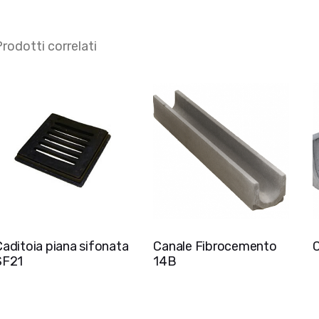
rodotti correlati
Caditoia piana sifonata
Canale Fibrocemento
C
SF21
14B