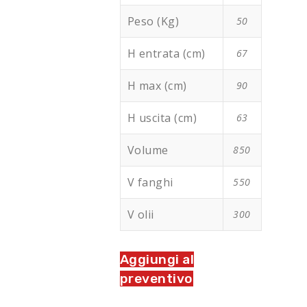
Peso (Kg)
50
H entrata (cm)
67
H max (cm)
90
H uscita (cm)
63
Volume
850
V fanghi
550
V olii
300
Aggiungi al
preventivo