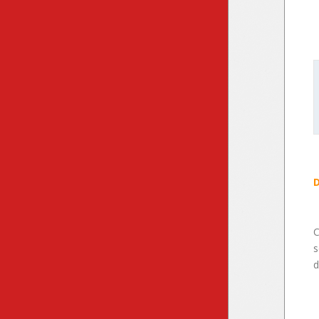
C
s
d