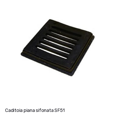
Caditoia piana sifonata SF51